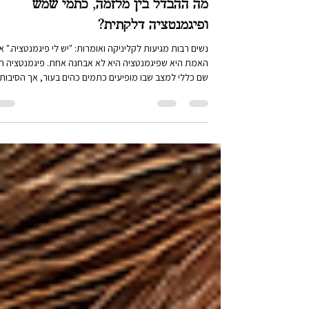
victoria goldman
3 ביוני
זמן קריאה 2 דקות
מה ההבדל בין מלזמה, כתמי שמש
ופיגמנטציה דלקתית?
נשים רבות מגיעות לקליניקה ואומרות: "יש לי פיגמנטציה." א
האמת היא שפיגמנטציה היא לא אבחנה אחת. פיגמנטציה ה
שם כללי למצב שבו מופיעים כתמים כהים בעור, אך הסיבות
להופעתם יכולות להיות שונות לחלוטין. לכן אחד הדברים
הראשונים שחשוב להבין הוא שלא כל כתם מתנהג אותו דבר,
ולא כל כתם מגיב לאותו טיפול. מלזמה מלזמה היא אחת
מצורות הפיגמנטציה המורכבות ביותר. בדרך כלל היא מופי
בצורה סימטרית בשני צידי הפנים. אפשר לראות אותה לעית
קרובות בלחיים, במצח, מעל השפה העליונה ובסנטר. הגורמ
העיק