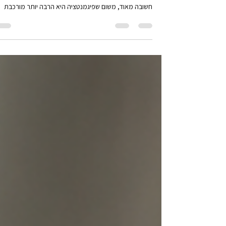
3 ביוני
זמן קריאה 2 דקות
למה הפיגמטציה חוזרת שוב ושוב?
אחת השאלות הנפוצות ביותר שאני שומעת בקליניקה היא: "
כבר עשיתי טיפול והכתם נעלם, למה הוא חזר?" זו שאלה
חשובה מאוד, משום שפיגמנטציה היא הרבה יותר מורכבת
ממה שנראה לעין. רוב האנשים מסתכלים על הפיגמנטציה
ורואים כתם. אבל בפועל, הכתם הוא רק הסימן החיצוני לתה
שמתרחש בתוך העור. מהי פיגמנטציה? הצבע הטבעי של הע
שלנו נקבע בין היתר על ידי חומר שנקרא מלנין. המלנין מיוצ
על ידי תאים מיוחדים שתפקידם להגן על העור מפני גורמים
שונים, בעיקר מפני קרינת השמש. כאשר אותם תאים מקבלי
גירוי מו